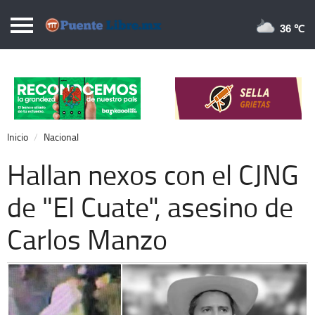
Puentelibre.mx
36 
Inicio
Local
Nacional
Inicio
Nacional
Opinión
Hallan nexos con el CJNG
Cronos
de "El Cuate", asesino de
Economía
Carlos Manzo
Espectáculos
Deportes
Extra +