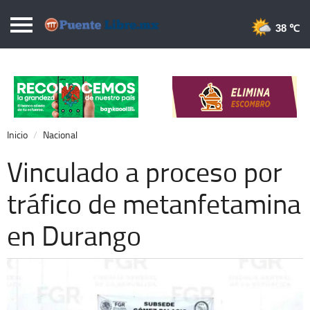
Puentelibre.mx
38 
Inicio
Local
Nacional
Inicio
Nacional
Opinión
Vinculado a proceso por
Cronos
tráfico de metanfetamina
Economía
en Durango
Espectáculos
Deportes
Extra +