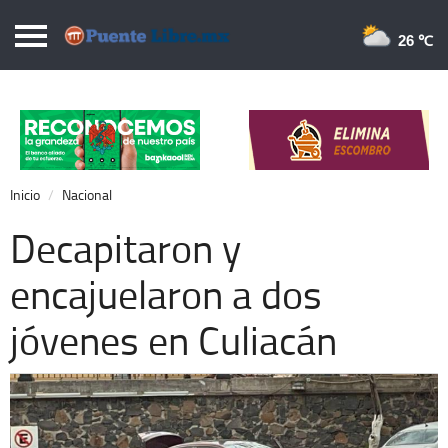
Puentelibre.mx
26 
Inicio
Local
Nacional
Inicio
Nacional
Opinión
Decapitaron y
Cronos
encajuelaron a dos
Economía
jóvenes en Culiacán
Espectáculos
Deportes
Extra +