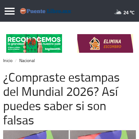
Puentelibre.mx
24 
Inicio
Local
Nacional
Inicio
Nacional
Opinión
¿Compraste estampas
Cronos
del Mundial 2026? Así
Economía
puedes saber si son
Espectáculos
Deportes
falsas
Extra +