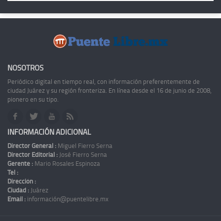
NOSOTROS
Periódico digital en tiempo real, con información preferentemente de
ciudad Juárez y su región fronteriza. En línea desde el 16 de junio de 2008,
pionero en su tipo.
INFORMACIÓN ADICIONAL
Director General :
Miguel Fierro Serna
Director Editorial :
José Fierro Serna
Gerente :
Mario Rosales Espinoza
Tel :
Dirección :
Ciudad :
Juárez
Email :
información@puentelibre.mx