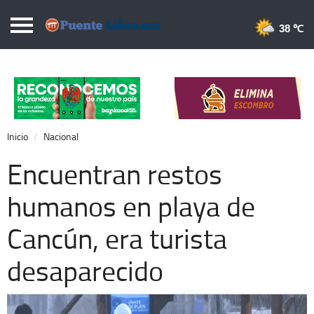
Puentelibre.mx
38 
Inicio
Local
Nacional
Inicio
Nacional
Opinión
Encuentran restos
Cronos
humanos en playa de
Economía
Cancún, era turista
Espectáculos
Deportes
desaparecido
Extra +