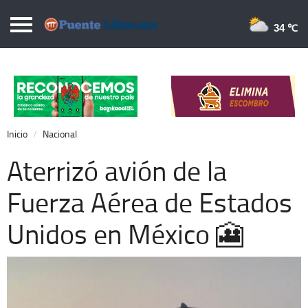
Puentelibre.mx
34 
Inicio
Local
Nacional
Inicio
Nacional
Opinión
Aterrizó avión de la
Cronos
Fuerza Aérea de Estados
Economía
Unidos en México 🎦
Espectáculos
Deportes
Extra +