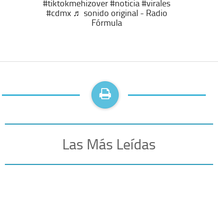
#tiktokmehizover
#noticia
#virales
#cdmx
♬ sonido original - Radio
Fórmula
Las Más Leídas