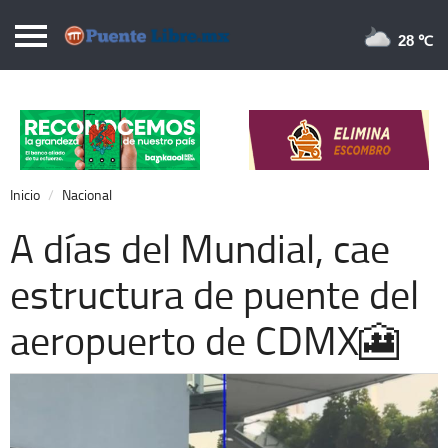
Puentelibre.mx
28 
Inicio
Local
Nacional
Inicio
Nacional
Opinión
A días del Mundial, cae
Cronos
estructura de puente del
Economía
aeropuerto de CDMX🎦
Espectáculos
Deportes
Extra +