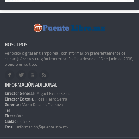
NOSOTROS
Periódico digital en tiempo real, con información preferentemente de
ciudad Juárez y su región fronteriza. En línea desde el 16 de junio de 2008,
pionero en su tipo.
INFORMACIÓN ADICIONAL
Director General :
Miguel Fierro Serna
Director Editorial :
José Fierro Serna
Gerente :
Mario Rosales Espinoza
Tel :
Dirección :
Ciudad :
Juárez
Email :
información@puentelibre.mx