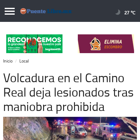
Puentelibre.mx
27 
Inicio
Local
Nacional
Inicio
Local
Opinión
Volcadura en el Camino
Cronos
Real deja lesionados tras
Economía
maniobra prohibida
Espectáculos
Deportes
Extra +