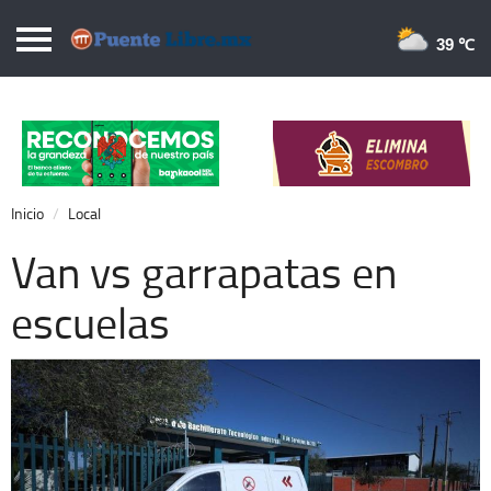
Puentelibre.mx
39 
Inicio
Local
Nacional
Inicio
Local
Opinión
Van vs garrapatas en
Cronos
escuelas
Economía
Espectáculos
Deportes
Extra +