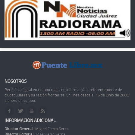
NOSOTROS
Periódico digital en tiempo real, con información preferentemente de
ciudad Juárez y su región fronteriza. En línea desde el 16 de junio de 2008,
pionero en su tipo.
INFORMACIÓN ADICIONAL
Director General :
Miguel Fierro Serna
Director Editorial :
José Fierro Serna