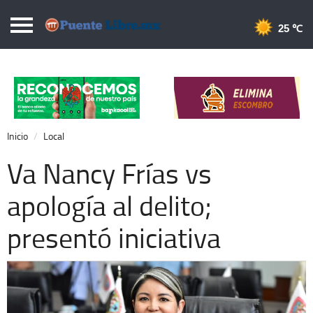
Puentelibre.mx
25 
Inicio
Local
Nacional
Inicio
Local
Opinión
Va Nancy Frías vs
Cronos
apología al delito;
Economía
presentó iniciativa
Espectáculos
Deportes
Extra +