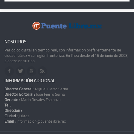
NOSOTROS
Periódico digital en tiempo real, con información preferentemente de
ciudad Juárez y su región fronteriza. En línea desde el 16 de junio de 2008,
pionero en su tipo.
INFORMACIÓN ADICIONAL
Director General :
Miguel Fierro Serna
Director Editorial :
José Fierro Serna
Gerente :
Mario Rosales Espinoza
Tel :
Dirección :
Ciudad :
Juárez
Email :
información@puentelibre.mx