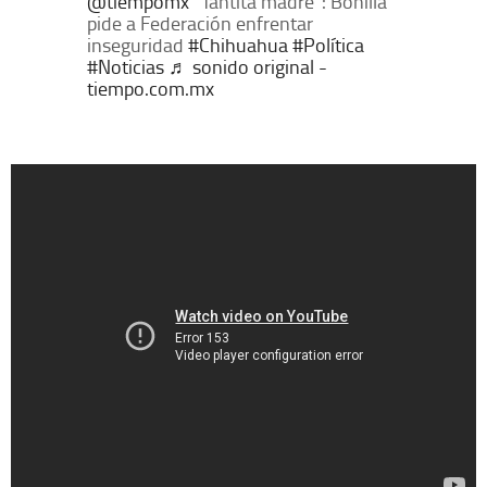
@tiempomx
"Tantita madre”: Bonilla
pide a Federación enfrentar
inseguridad
#Chihuahua
#Política
#Noticias
♬ sonido original -
tiempo.com.mx