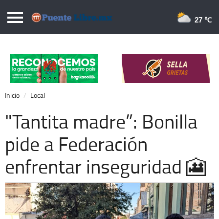
Puentelibre.mx
27 
Inicio
Local
Nacional
Inicio
Local
Opinión
"Tantita madre”: Bonilla
Cronos
pide a Federación
Economía
enfrentar inseguridad 🎦
Espectáculos
Deportes
Extra +