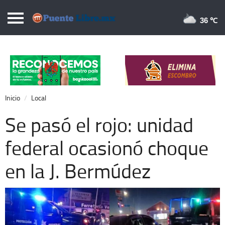
Puentelibre.mx
36 
Inicio
Local
Nacional
Inicio
Local
Opinión
Se pasó el rojo: unidad
Cronos
federal ocasionó choque
Economía
en la J. Bermúdez
Espectáculos
Deportes
Extra +