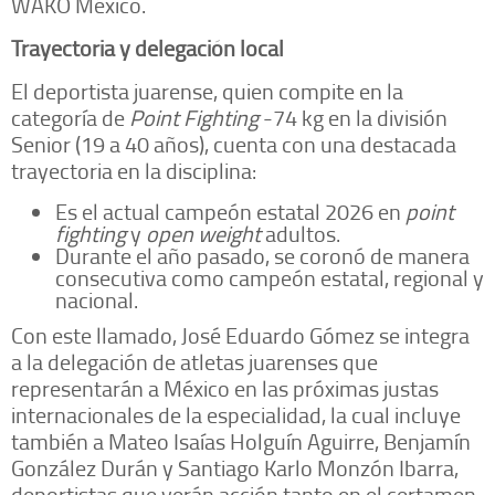
WAKO México.
Trayectoria y delegación local
El deportista juarense, quien compite en la
categoría de
Point Fighting
-74 kg en la división
Senior (19 a 40 años), cuenta con una destacada
trayectoria en la disciplina:
Es el actual campeón estatal 2026 en
point
fighting
y
open weight
adultos.
Durante el año pasado, se coronó de manera
consecutiva como campeón estatal, regional y
nacional.
Con este llamado, José Eduardo Gómez se integra
a la delegación de atletas juarenses que
representarán a México en las próximas justas
internacionales de la especialidad, la cual incluye
también a Mateo Isaías Holguín Aguirre, Benjamín
González Durán y Santiago Karlo Monzón Ibarra,
deportistas que verán acción tanto en el certamen