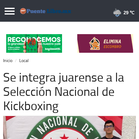
Puentelibre.mx
29 
Inicio
Local
Nacional
Inicio
Local
Opinión
Se integra juarense a la
Cronos
Selección Nacional de
Economía
Kickboxing
Espectáculos
Deportes
Extra +