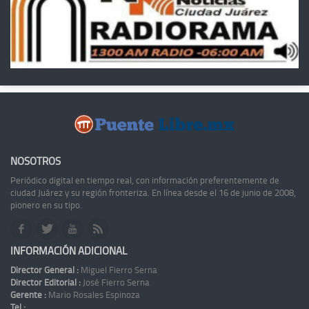
NOSOTROS
Periódico digital en tiempo real, con información preferentemente de
ciudad Juárez y su región fronteriza. En línea desde el 16 de junio de 2008,
pionero en su tipo.
INFORMACIÓN ADICIONAL
Director General :
Miguel Fierro Serna
Director Editorial :
José Fierro Serna
Gerente :
Mario Rosales Espinoza
Tel :