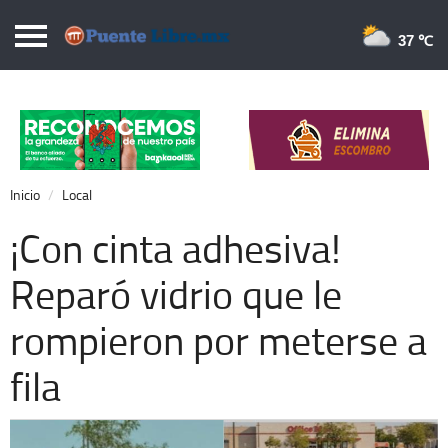
Puentelibre.mx
37 
Inicio
Local
Nacional
Inicio
Local
Opinión
¡Con cinta adhesiva!
Cronos
Reparó vidrio que le
Economía
rompieron por meterse a
Espectáculos
Deportes
fila
Extra +