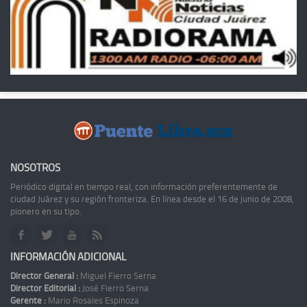
NOSOTROS
Periódico digital en tiempo real, con información preferentemente de
ciudad Juárez y su región fronteriza. En línea desde el 16 de junio de 2008,
pionero en su tipo.
INFORMACIÓN ADICIONAL
Director General :
Miguel Fierro Serna
Director Editorial :
José Fierro Serna
Gerente :
Mario Rosales Espinoza