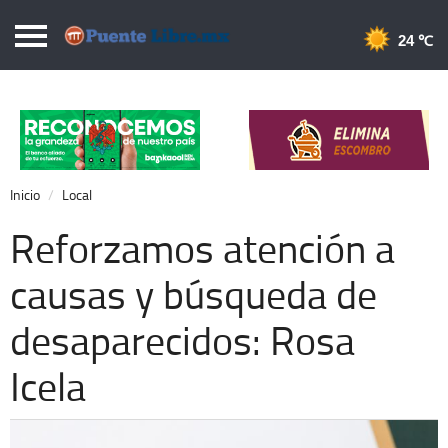
Puentelibre.mx
24 
Inicio
Local
Nacional
Inicio
Local
Opinión
Reforzamos atención a
Cronos
causas y búsqueda de
Economía
desaparecidos: Rosa
Espectáculos
Deportes
Icela
Extra +