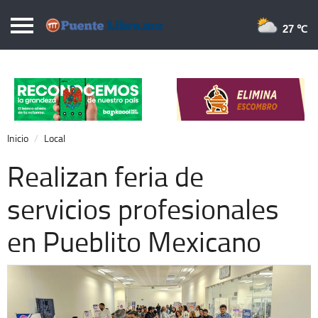
Puentelibre.mx
27 
Inicio
Local
Nacional
Inicio
Local
Opinión
Realizan feria de
Cronos
servicios profesionales
Economía
en Pueblito Mexicano
Espectáculos
Deportes
Extra +