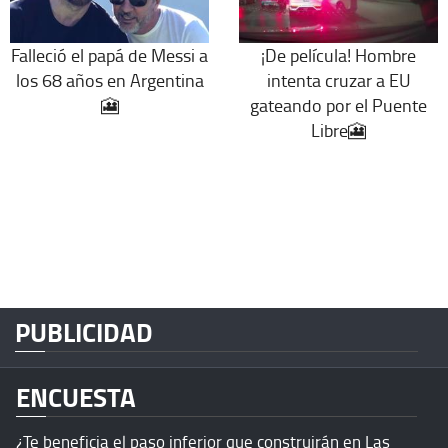
Falleció el papá de Messi a
¡De película! Hombre
los 68 años en Argentina
intenta cruzar a EU
🎦
gateando por el Puente
Libre🎦
PUBLICIDAD
ENCUESTA
¿Te beneficia el paso inferior que construirán en Las