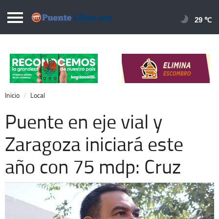
Puentelibre.mx
29 
Inicio
Local
Nacional
Inicio
Local
Opinión
Puente en eje vial y
Cronos
Zaragoza iniciará este
Economía
año con 75 mdp: Cruz
Espectáculos
Deportes
Extra +