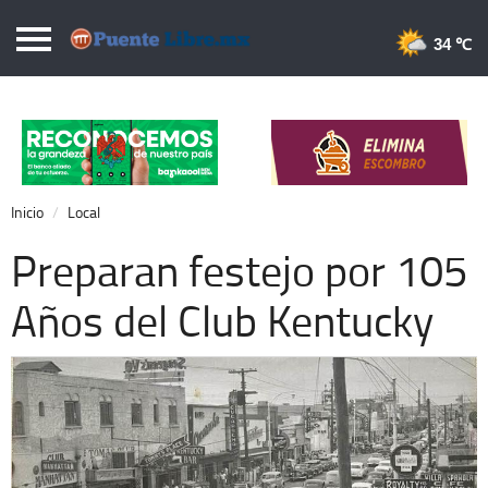
Puentelibre.mx
34 
Inicio
Local
Nacional
Inicio
Local
Opinión
Preparan festejo por 105
Cronos
Años del Club Kentucky
Economía
Espectáculos
Deportes
Extra +