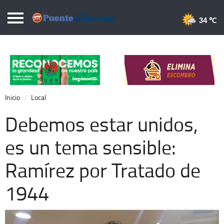
Puentelibre.mx
34 
Inicio
Local
Nacional
Inicio
Local
Opinión
Debemos estar unidos,
Cronos
es un tema sensible:
Economía
Ramírez por Tratado de
Espectáculos
Deportes
1944
Extra +