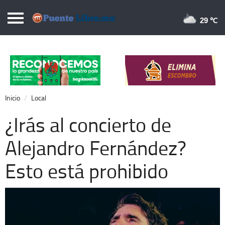
Puentelibre.mx
29 
Inicio
Local
Nacional
Inicio
Local
Opinión
¿Irás al concierto de
Cronos
Alejandro Fernández?
Economía
Esto está prohibido
Espectáculos
Deportes
Extra +