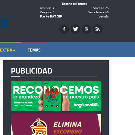
Reporte de Puentes
Americas: 45
Santa Fe: 25
Zaragoza: 1
Santa Teresa: 45
Fuente: BWT CBP
Ver más
EXTRA +
TEMAS
PUBLICIDAD