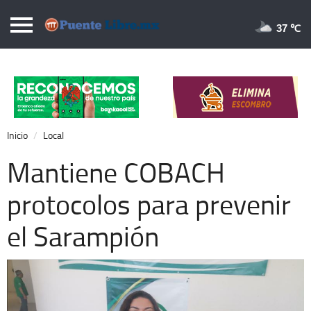
Puentelibre.mx
37 
Inicio
Local
Nacional
Inicio
Local
Opinión
Mantiene COBACH
Cronos
protocolos para prevenir
Economía
el Sarampión
Espectáculos
Deportes
Extra +