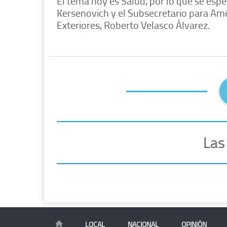
El tema hoy es Salud, por lo que se espe
Kersenovich y el
Subsecretario para Amér
Exteriores, Roberto Velasco Álvarez.
Las
LOCAL
NACIONAL
OPINIÓN