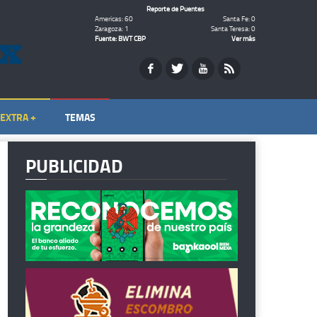
Reporte de Puentes
Americas: 60
Santa Fe: 0
Zaragoza: 1
Santa Teresa: 0
Fuente: BWT CBP
Ver más
EXTRA +
TEMAS
PUBLICIDAD