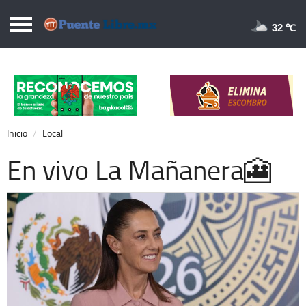
Puentelibre.mx
32 
Inicio
Local
Nacional
Inicio
Local
Opinión
En vivo La Mañanera🎦
Cronos
Economía
Espectáculos
Deportes
Extra +