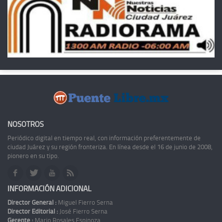
NOSOTROS
Periódico digital en tiempo real, con información preferentemente de
ciudad Juárez y su región fronteriza. En línea desde el 16 de junio de 2008,
pionero en su tipo.
INFORMACIÓN ADICIONAL
Director General :
Miguel Fierro Serna
Director Editorial :
José Fierro Serna
Gerente :
Mario Rosales Espinoza