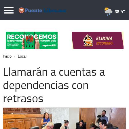
Puentelibre.mx
38 
Inicio
Local
Nacional
Inicio
Local
Opinión
Llamarán a cuentas a
Cronos
dependencias con
Economía
retrasos
Espectáculos
Deportes
Extra +