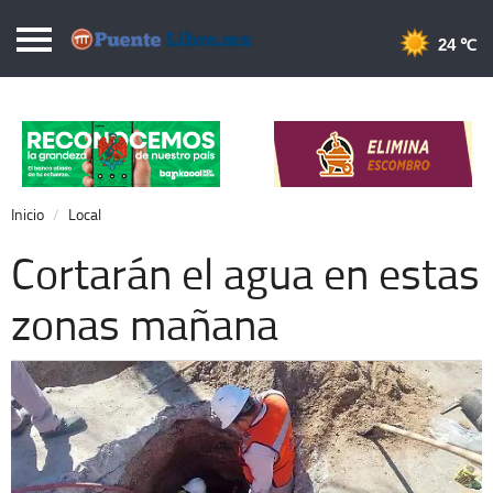
Puentelibre.mx
24 
Inicio
Local
Nacional
Inicio
Local
Opinión
Cortarán el agua en estas
Cronos
zonas mañana
Economía
Espectáculos
Deportes
Extra +