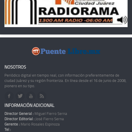
NOSOTROS
Periódico digital en tiempo real, con información preferentemente de
ciudad Juárez y su región fronteriza. En línea desde el 16 de junio de 2008,
pionero en su tipo.
INFORMACIÓN ADICIONAL
Director General :
Miguel Fierro Serna
Director Editorial :
José Fierro Serna
Gerente :
Mario Rosales Espinoza
Tel :