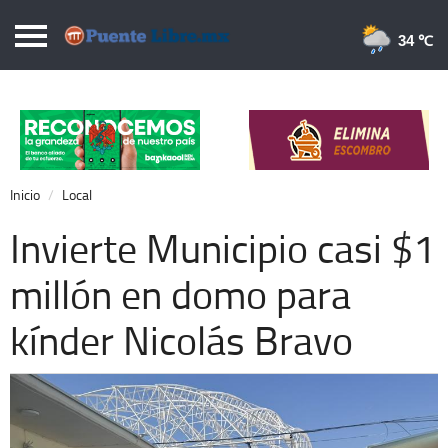
Puentelibre.mx
34 
Inicio
Local
Nacional
Inicio
Local
Opinión
Invierte Municipio casi $1
Cronos
millón en domo para
Economía
kínder Nicolás Bravo
Espectáculos
Deportes
Extra +