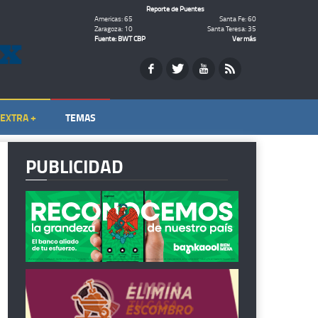
Reporte de Puentes
Americas: 65
Santa Fe: 60
Zaragoza: 10
Santa Teresa: 35
Fuente: BWT CBP
Ver más
EXTRA +
TEMAS
PUBLICIDAD