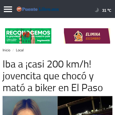
Puentelibre.mx
31 
Inicio
Local
Nacional
Inicio
Local
Opinión
Iba a ¡casi 200 km/h!
Cronos
jovencita que chocó y
Economía
mató a biker en El Paso
Espectáculos
Deportes
Extra +