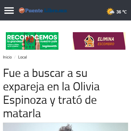
Puentelibre.mx
36 
Inicio
Local
Nacional
Inicio
Local
Opinión
Fue a buscar a su
Cronos
expareja en la Olivia
Economía
Espinoza y trató de
Espectáculos
Deportes
matarla
Extra +