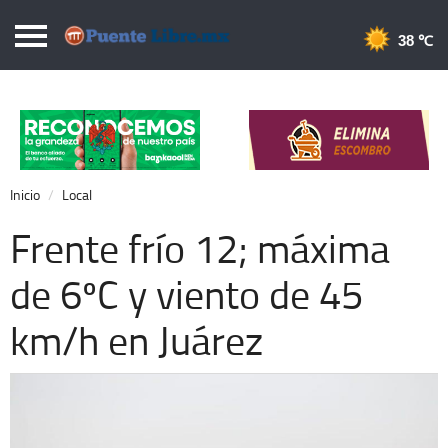
Puentelibre.mx
38 
Inicio
Local
Nacional
Inicio
Local
Opinión
Frente frío 12; máxima
Cronos
de 6ºC y viento de 45
Economía
km/h en Juárez
Espectáculos
Deportes
Extra +