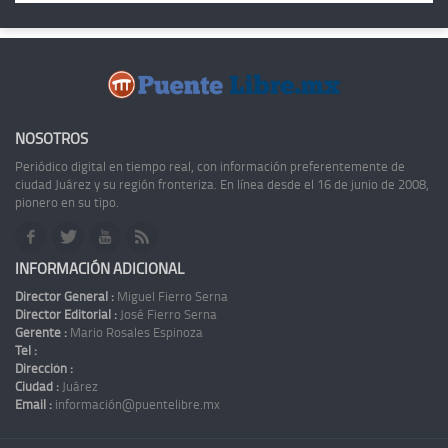
NOSOTROS
Periódico digital en tiempo real, con información preferentemente de
ciudad Juárez y su región fronteriza. En línea desde el 16 de junio de 2008,
pionero en su tipo.
INFORMACIÓN ADICIONAL
Director General :
Miguel Fierro Serna
Director Editorial :
José Fierro Serna
Gerente :
Mario Rosales Espinoza
Tel :
Dirección :
Ciudad :
Juárez
Email :
información@puentelibre.mx