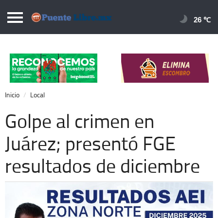
Puentelibre.mx
26 
Inicio
Local
Nacional
Inicio
Local
Opinión
Golpe al crimen en
Cronos
Juárez; presentó FGE
Economía
resultados de diciembre
Espectáculos
Deportes
Extra +