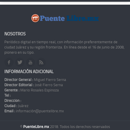
NOSOTROS
Periódico digital en tiempo real, con información preferentemente de
ciudad Juárez y su región fronteriza. En línea desde el 16 de junio de 2008,
pionero en su tipo.
INFORMACIÓN ADICIONAL
Director General :
Miguel Fierro Serna
Director Editorial :
José Fierro Serna
Gerente :
Mario Rosales Espinoza
Tel :
Dirección :
Ciudad :
Juárez
Email :
información@puentelibre.mx
©
PuenteLibre.mx
2018. Todos los derechos reservados