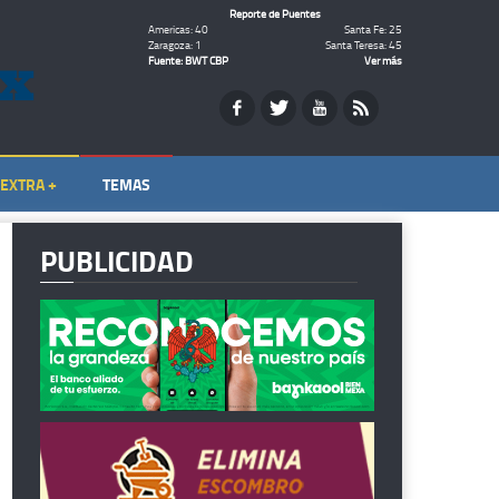
Reporte de Puentes
Americas: 40
Santa Fe: 25
Zaragoza: 1
Santa Teresa: 45
Fuente: BWT CBP
Ver más
EXTRA +
TEMAS
PUBLICIDAD