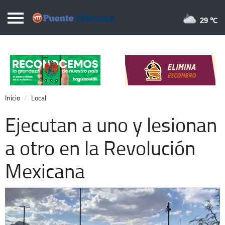
Puentelibre.mx
29 
Inicio
Local
Nacional
Inicio
Local
Opinión
Ejecutan a uno y lesionan
Cronos
a otro en la Revolución
Economía
Mexicana
Espectáculos
Deportes
Extra +