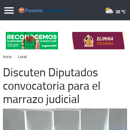
Puentelibre.mx
38 
Inicio
Local
Nacional
Inicio
Local
Opinión
Discuten Diputados
Cronos
convocatoria para el
Economía
marrazo judicial
Espectáculos
Deportes
Extra +