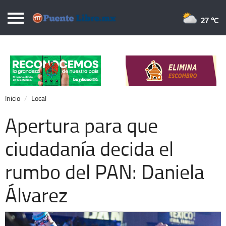
Puentelibre.mx
27 
Inicio
Local
Nacional
Inicio
Local
Opinión
Apertura para que
Cronos
ciudadanía decida el
Economía
rumbo del PAN: Daniela
Espectáculos
Deportes
Álvarez
Extra +