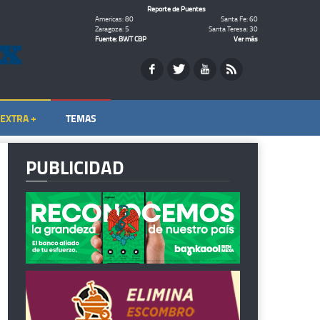
Reporte de Puentes
Americas: 80
Santa Fe: 60
Zaragoza: 5
Santa Teresa: 30
Fuente: BWT CBP
Ver más
EXTRA +
TEMAS
PUBLICIDAD