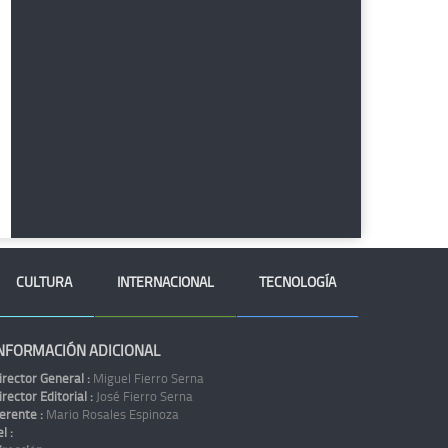
CULTURA
INTERNACIONAL
TECNOLOGÍA
NFORMACIÓN ADICIONAL
irector General :
Miguel Fierro Serna
irector Editorial :
José Fierro Serna
erente :
Mario Rosales Espinoza
l :