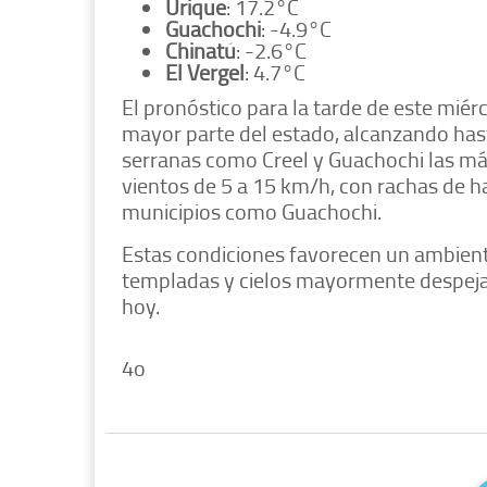
Urique
: 17.2°C
Guachochi
: -4.9°C
Chinatú
: -2.6°C
El Vergel
: 4.7°C
El pronóstico para la tarde de este mi
mayor parte del estado, alcanzando has
serranas como Creel y Guachochi las m
vientos de 5 a 15 km/h, con rachas de h
municipios como Guachochi.
Estas condiciones favorecen un ambient
templadas y cielos mayormente despejado
hoy.
4o