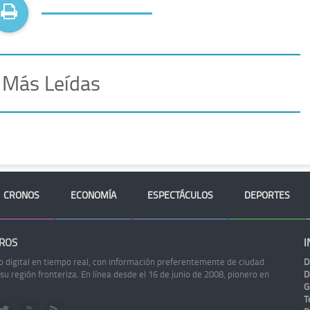
 Más Leídas
CRONOS
ECONOMÍA
ESPECTÁCULOS
DEPORTES
ROS
I
o digital en tiempo real, con información preferentemente de ciudad
D
 su región fronteriza. En línea desde el 16 de junio de 2008, pionero en
D
G
Te