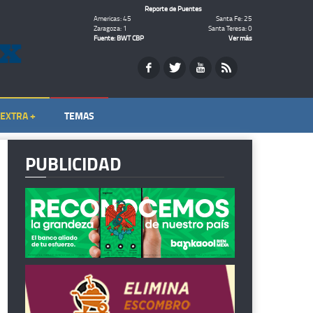
Reporte de Puentes
Americas: 45
Santa Fe: 25
Zaragoza: 1
Santa Teresa: 0
Fuente: BWT CBP
Ver más
EXTRA +
TEMAS
PUBLICIDAD