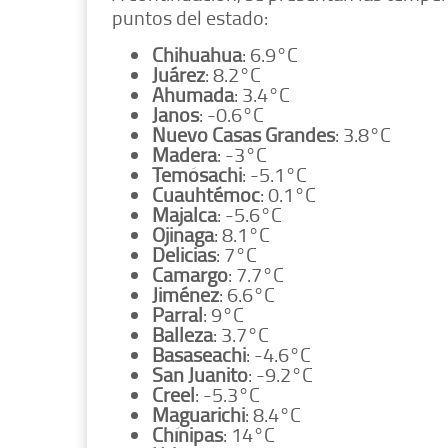
puntos del estado:
Chihuahua
: 6.9°C
Juárez
: 8.2°C
Ahumada
: 3.4°C
Janos
: -0.6°C
Nuevo Casas Grandes
: 3.8°C
Madera
: -3°C
Temósachi
: -5.1°C
Cuauhtémoc
: 0.1°C
Majalca
: -5.6°C
Ojinaga
: 8.1°C
Delicias
: 7°C
Camargo
: 7.7°C
Jiménez
: 6.6°C
Parral
: 9°C
Balleza
: 3.7°C
Basaseachi
: -4.6°C
San Juanito
: -9.2°C
Creel
: -5.3°C
Maguarichi
: 8.4°C
Chínipas
: 14°C