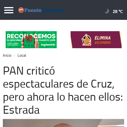
Puentelibre.mx
28 
Inicio
Local
Nacional
Inicio
Local
Opinión
PAN criticó
Cronos
espectaculares de Cruz,
Economía
pero ahora lo hacen ellos:
Espectáculos
Deportes
Estrada
Extra +