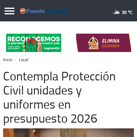
Puentelibre.mx
30 
Inicio
Local
Nacional
Inicio
Local
Opinión
Contempla Protección
Cronos
Civil unidades y
Economía
uniformes en
Espectáculos
Deportes
presupuesto 2026
Extra +