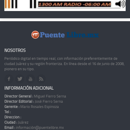
NOSOTROS
Periódico digital en tiempo real, con información preferentemente de
ciudad Juárez y su región fronteriza. En línea desde el 16 de junio de 2008,
pionero en su tipo.
INFORMACIÓN ADICIONAL
Director General :
Miguel Fierro Serna
Director Editorial :
José Fierro Serna
Gerente :
Mario Rosales Espinoza
Tel :
Dirección :
Ciudad :
Juárez
Email :
información@puentelibre.mx