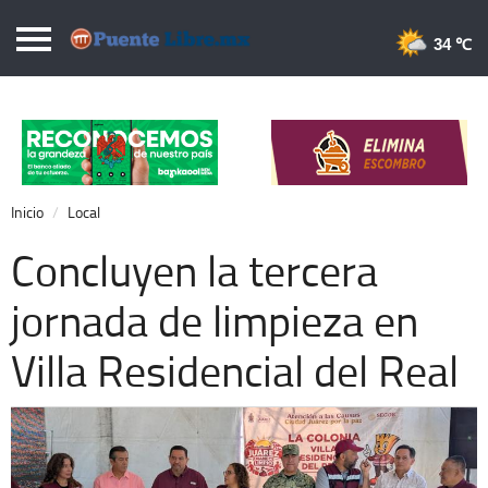
Puentelibre.mx
34 
Inicio
Local
Nacional
Inicio
Local
Opinión
Concluyen la tercera
Cronos
jornada de limpieza en
Economía
Villa Residencial del Real
Espectáculos
Deportes
Extra +