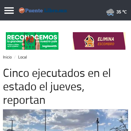
Puentelibre.mx
35 
Inicio
Local
Nacional
Inicio
Local
Opinión
Cinco ejecutados en el
Cronos
estado el jueves,
Economía
reportan
Espectáculos
Deportes
Extra +