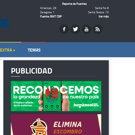
Reporte de Puentes
Americas: 28
Santa Fe: 8
Zaragoza: 1
Santa Teresa: 10
Fuente: BWT CBP
Ver más
EXTRA +
TEMAS
PUBLICIDAD