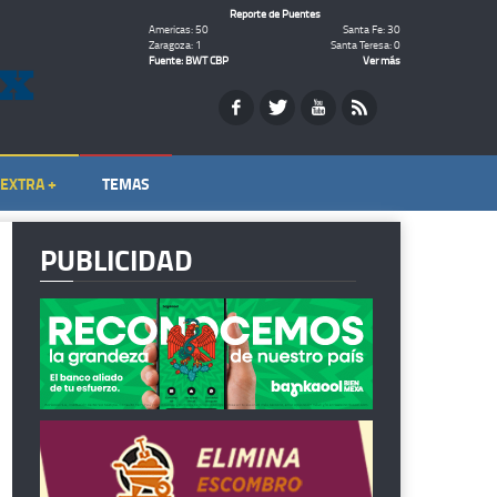
Reporte de Puentes
Americas: 50
Santa Fe: 30
Zaragoza: 1
Santa Teresa: 0
Fuente: BWT CBP
Ver más
EXTRA +
TEMAS
PUBLICIDAD