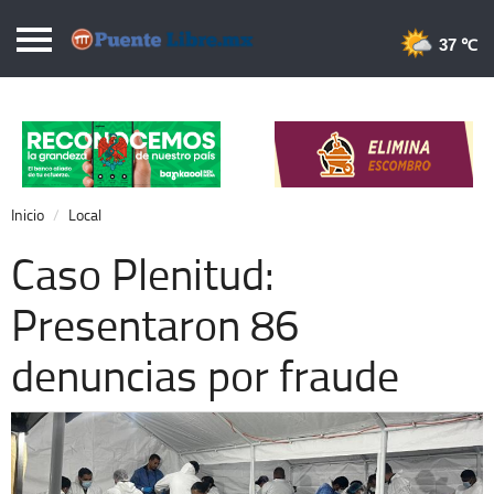
Puentelibre.mx
37 
Inicio
Local
Nacional
Inicio
Local
Opinión
Caso Plenitud:
Cronos
Presentaron 86
Economía
denuncias por fraude
Espectáculos
Deportes
Extra +