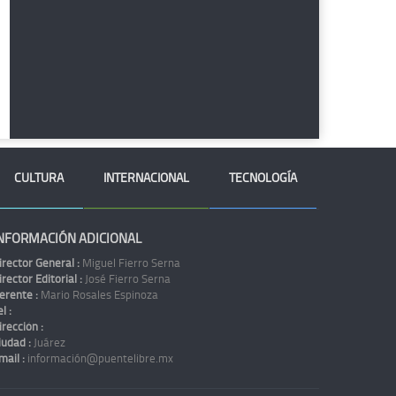
CULTURA
INTERNACIONAL
TECNOLOGÍA
NFORMACIÓN ADICIONAL
irector General :
Miguel Fierro Serna
irector Editorial :
José Fierro Serna
erente :
Mario Rosales Espinoza
l :
irección :
iudad :
Juárez
mail :
información@puentelibre.mx