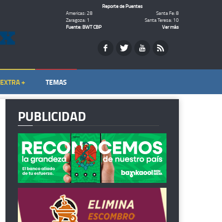
Reporte de Puentes
Americas: 28
Santa Fe: 8
Zaragoza: 1
Santa Teresa: 10
Fuente: BWT CBP
Ver más
EXTRA +
TEMAS
PUBLICIDAD