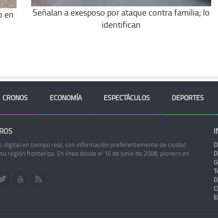
Señalan a exesposo por ataque contra familia; lo
o en
identifican
CRONOS
ECONOMÍA
ESPECTÁCULOS
DEPORTES
ROS
I
o digital en tiempo real, con información preferentemente de ciudad
D
 su región fronteriza. En línea desde el 16 de junio de 2008, pionero en
D
G
Te
D
C
E