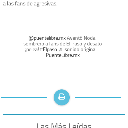
a las fans de agresivas.
@puentelibre.mx
Aventó Nodal
sombrero a fans de El Paso y desató
¡pelea!
#Elpaso
♬ sonido original -
PuenteLibre.mx
Las Más Leídas