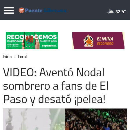
Puentelibre.mx
32 
Inicio
Local
Nacional
Inicio
Local
Opinión
VIDEO: Aventó Nodal
Cronos
sombrero a fans de El
Economía
Paso y desató ¡pelea!
Espectáculos
Deportes
Extra +