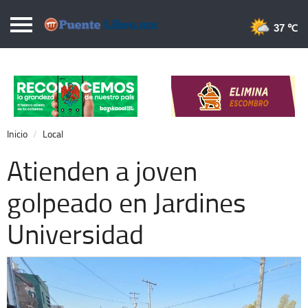
Puentelibre.mx
37 
Inicio
Local
Nacional
Inicio
Local
Opinión
Atienden a joven
Cronos
golpeado en Jardines
Economía
Universidad
Espectáculos
Deportes
Extra +