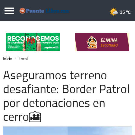
Puentelibre.mx
35 
Inicio
Local
Nacional
Inicio
Local
Opinión
Aseguramos terreno
Cronos
desafiante: Border Patrol
Economía
por detonaciones en
Espectáculos
Deportes
cerro🎦
Extra +